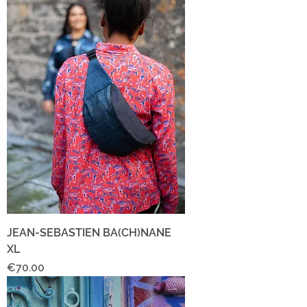
JEAN-SEBASTIEN BA(CH)NANE
XL
Price
€70.00