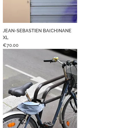
JEAN-SEBASTIEN BA(CH)NANE
XL
Price
€70.00