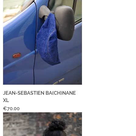
JEAN-SEBASTIEN BA(CH)NANE
XL
Price
€70.00