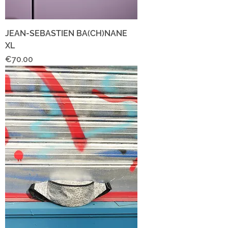
JEAN-SEBASTIEN BA(CH)NANE
XL
Price
€70.00