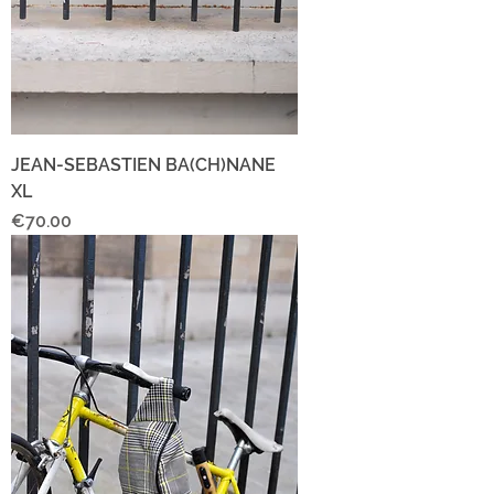
JEAN-SEBASTIEN BA(CH)NANE
XL
Price
€70.00