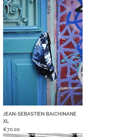
JEAN-SEBASTIEN BA(CH)NANE
XL
Price
€70.00