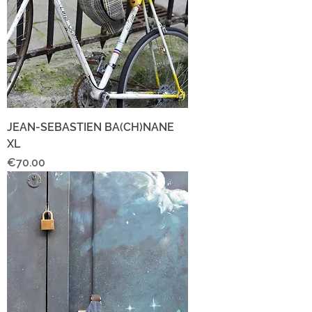
JEAN-SEBASTIEN BA(CH)NANE
XL
Price
€70.00