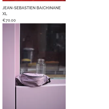
JEAN-SEBASTIEN BA(CH)NANE
XL
Price
€70.00