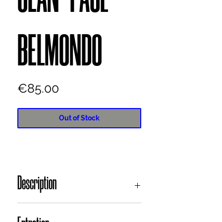
BELMONDO
Price
€85.00
Out of Stock
Description
Sac à dos
Patchwork réalisé à partir de chutes