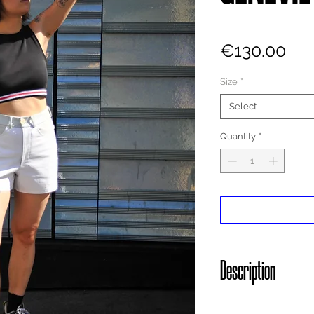
Pri
€130.00
Size
*
Select
Quantity
*
Description
Short en patchwor