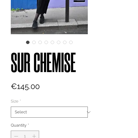
SUR CHEMISE
Price
€145.00
Size
*
Quantity
*