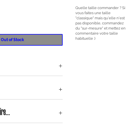
Quelle taille commander ? Si
vous faites une taille
ce
"classique" mais qu'elle n'est
pas disponible, commandez
du "sur-mesure" et mettez en
commentaire votre taille
habituelle :)
Out of Stock
de poule
sized
devant par des boutons
és
avec des couleurs similaires
lassique avec fentes indéchirables
ire...
 et porte une taille 38
 et porte une taille 38
les chemises et les sur-chemises...