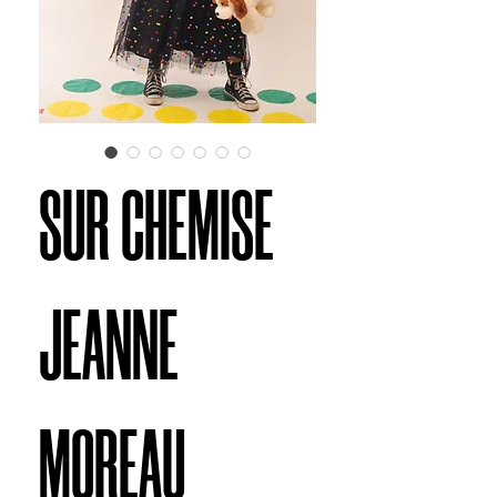
SUR CHEMISE
JEANNE
MOREAU