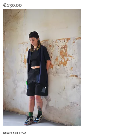
Price
€130.00
BERMUDA