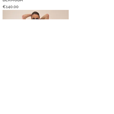
Price
€140.00